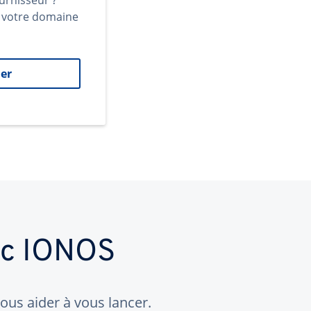
urnisseur ?
t votre domaine
er
ec IONOS
us aider à vous lancer.