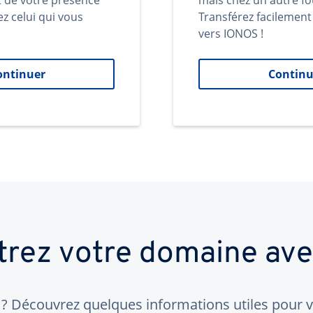
t de votre présence
mais chez un autre fo
ez celui qui vous
Transférez facilemen
vers IONOS !
ontinuer
Continu
trez votre domaine av
 Découvrez quelques informations utiles pour vo